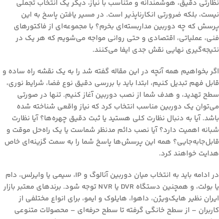
نظارتی دقیق، هوشمندانه و متناسب با نیاز، دیگر یک انتخاب تجملی
نیست، بلکه ضرورتی انکارناپذیر است. در مسیر یافتن پاسخ به این
پرسش که
چه دوربین مداربسته‌ای بخرم؟
با مجموعه‌ای از فاکتورهای
فنی، عملیاتی، اقتصادی و حتی روانی مواجه می‌شویم که هر یک در
نتیجه‌گیری نهایی نقش جدی ایفا می‌کنند.
اگر بخواهیم همه آنچه در این مقاله گفته شد را به یک نقشه راه ساده و
قابل فهم تبدیل کنیم، ابتدا باید با بررسی دقیق نوع فضا، شرایط نوری،
سطح تهدید، و هدف شما از نصب دوربین آغاز کنیم. تنها در صورتی
می‌توان یک دوربین مناسب انتخاب کرد که نیاز واقعی شناخته شده
باشد. آیا به دنبال نظارت کلی هستید یا ثبت دقیق چهره‌ها؟ آیا نظارت
شبانه اهمیت دارد؟ آیا نصب دائم مدنظر شماست یا یک راه‌حل موقت و
قابل‌جا‌به‌جایی؟ همه این پرسش‌ها پاسخ شما را به سمت گزینه‌ای خاص
هدایت خواهند کرد.
در ادامه باید به انتخاب میان دوربین آنالوگ و IP، سیمی یا وایرلس، دام
یا بولت، و همچنین دستگاه DVR یا NVR توجه شود. برندهای معتبر بازار
ایران نظیر هایک‌ویژن، داهوا، هایلوک و ایمو، برای انواع مختلفی از
کاربران – از سطح خانگی گرفته تا سطح حرفه‌ای – محصولات متنوعی