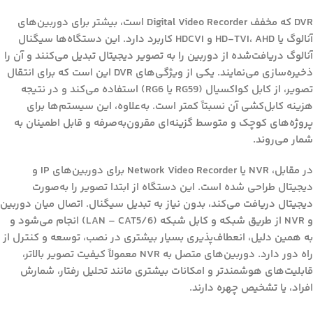
DVR که مخفف
Digital Video Recorder
است، بیشتر برای دوربین‌های
آنالوگ یا HD-TVI، AHD و HDCVI کاربرد دارد. این دستگاه‌ها سیگنال
آنالوگ دریافت‌شده از دوربین را به تصویر دیجیتال تبدیل می‌کنند و آن را
ذخیره‌سازی می‌نمایند. یکی از ویژگی‌های DVR این است که برای انتقال
تصویر، از کابل کواکسیال (RG59 یا RG6) استفاده می‌کند و در نتیجه
هزینه کابل‌کشی آن نسبتاً کمتر است. به‌علاوه، این سیستم‌ها برای
پروژه‌های کوچک و متوسط گزینه‌ای مقرون‌به‌صرفه و قابل اطمینان به
شمار می‌روند.
در مقابل، NVR یا
Network Video Recorder
برای دوربین‌های IP و
دیجیتال طراحی شده است. این دستگاه از ابتدا تصویر را به‌صورت
دیجیتال دریافت می‌کند، بدون نیاز به تبدیل سیگنال. اتصال میان دوربین
و NVR از طریق شبکه و کابل شبکه (LAN – CAT5/6) انجام می‌شود و
به همین دلیل، انعطاف‌پذیری بسیار بیشتری در نصب، توسعه و کنترل از
راه دور دارد. دوربین‌های متصل به NVR معمولاً کیفیت تصویر بالاتر،
قابلیت‌های هوشمندتر و امکانات بیشتری مانند تحلیل رفتار، شمارش
افراد، یا تشخیص چهره دارند.