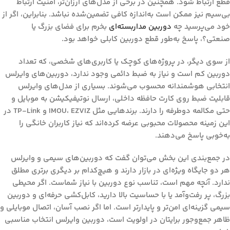
قطع ارتباط شود. همچنین در برخی از مدل‌های ارزان‌تر، امنیت ارتباط
بی‌سیم نیز ممکن است به‌اندازه کافی تضمین‌شده نباشد. بنابراین، اگر از
خود می‌پرسید
چه
دوربین مداربسته‌ای
بخرم برای فضای بزرگ یا
صنعتی؟
، پاسخ به‌طور قطع دوربین کابلی خواهد بود.
از سوی دیگر، در پروژه‌های کوچک یا کاربری‌های شخصی، که تعداد
دوربین کم است و نیاز به ضبط دائمی وجود ندارد، دوربین‌های وایرلس
انتخابی هوشمندانه محسوب می‌شوند. بسیاری از مدل‌های وایرلس
قابلیت ضبط روی کارت حافظه داخلی، ارسال نوتیفیکیشن به موبایل و
حتی مکالمه دوطرفه را دارند. برندهایی مثل
IMOU، EZVIZ و TP-Link
در
این زمینه محصولات محبوبی عرضه کرده‌اند که نیاز کاربران خانگی را
به‌خوبی پاسخ می‌دهند.
در جمع‌بندی این بخش می‌توان گفت که دوربین‌های سیمی و وایرلس
هر دو جایگاه ویژه‌ای در بازار دارند و هیچ‌کدام بر دیگری برتری مطلق
ندارد. آنچه مهم است،
تناسب نوع دوربین با نیاز شماست
. اگر محیطی
بزرگ، پر رفت‌وآمد یا با حساسیت بالا دارید، کابل‌کشی حرفه‌ای و دوربین
سیمی گزینه‌ای امن‌تر و پایدارتر است. اما اگر نصب آسان، اتصال موبایلی و
ظاهر جمع‌وجور برایتان در اولویت است، دوربین وایرلس انتخاب مناسبی