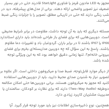
مجهز به LED مادون قرمز یا فناوری StarLight قادرند حتی در نور بسیار
ضعیف نیز تصویر واضحی ارائه دهند. برخی از مدل‌های پیشرفته، دید در
شب رنگی دارند که حتی در تاریکی مطلق، تصویر را با جزئیات رنگی ضبط
می‌کنند.
مسئله دیگری که باید به آن توجه داشت،
مقاومت در برابر شرایط محیطی
است. دوربین‌هایی که برای فضای باز طراحی شده‌اند باید دارای استاندارد
IP66 یا IP67 باشند تا در برابر باران، گردوغبار، باد و تغییرات دما مقاوم
باشند. پاسخ به این سؤال که
چه دوربین مداربسته‌ای بخرم برای فضای
بیرونی خانه‌ام؟
، تنها زمانی دقیق خواهد بود که به این ویژگی توجه
شده باشد.
از دیگر موارد قابل‌توجه،
ضبط صدا و میکروفون داخلی
است. اگر علاوه بر
تصویر، نیاز به شنیدن صدای محیط دارید، باید از دوربین‌هایی استفاده
کنید که مجهز به میکروفون هستند. برخی دوربین‌ها حتی امکان مکالمه
دوطرفه (Two-Way Audio) دارند که برای نظارت بر کودکان، سالمندان یا
مدیریت مشتریان کاربرد زیادی دارد.
همچنین،
نوع ذخیره‌سازی اطلاعات
نیز باید مورد توجه قرار گیرد. آیا