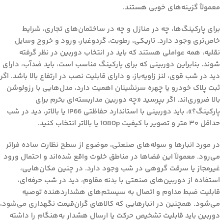
معمولاً گزینه‌های خوبی هستند.
برای
پارکینگ‌ها
، چه در منازل و چه در ساختمان‌های تجاری، شرایط
خاص‌تری وجود دارد. تاریکی، رطوبت، گردوغبار، ورود و خروج وسایل
نقلیه، همه عواملی هستند که باید در انتخاب دوربین در نظر گرفته
شوند. بنابراین دوربینی که برای پارکینگ مناسب است، باید ضدآب، دارای
دید در شب قوی، لنز زاویه‌باز، و دارای قابلیت نصب در ارتفاع بالا باشد. اگر
ثبت پلاک خودرو یا چهره سرنشینان اهمیت دارد، مدل‌هایی با رزولوشن
بالا ضروری‌اند. اگر بپرسید «چه دوربین مداربسته‌ای بخرم برای
پارکینگ؟»، باید دوربینی با استاندارد حفاظتی IP66 یا بالاتر، دید در شب
حداقل ۳۰ متر و تصویر با کیفیت 1080p یا بالاتر انتخاب کنید.
در مورد
انبارها و سوله‌های صنعتی
، موضوع از سطح نظارت ساده فراتر
می‌رود. معمولاً این فضاها در مناطق خلوت واقع شده‌اند و احتمال ورود
غیرمجاز یا سرقت گروهی در شب وجود دارد. در چنین مکان‌هایی،
استفاده از دوربین‌های صنعتی با بدنه مقاوم، دید در شب حرفه‌ای،
قابلیت ضبط مداوم و اتصال به سیستم‌های هشداردهنده توصیه
می‌شود. همچنین در انبارهایی که کالاهای گران‌قیمت نگهداری می‌شود،
دوربین باید قابلیت تشخیص حرکت یا ارسال هشدار به‌هنگام را داشته