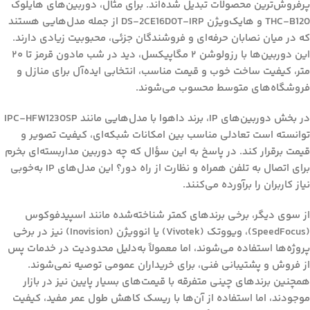
پرفروش‌ترین محصولات تبدیل شده‌اند. برای مثال، دوربین‌های
هایلوک
THC-B120
و
هایک‌ویژن DS-2CE16D0T-IRP
از جمله مدل‌هایی هستند
که در میان نصابان حرفه‌ای و فروشندگان جزئی، محبوبیت زیادی دارند.
این دوربین‌ها با رزولوشن ۲ مگاپیکسل، دید در شب مادون قرمز تا ۲۰
متر، کیفیت ساخت خوب و قیمت مناسب، انتخابی ایده‌آل برای منازل و
فروشگاه‌های متوسط محسوب می‌شوند.
در بخش دوربین‌های IP، برند
داهوا
با مدل‌هایی مانند
IPC-HFW1230SP
توانسته است تعادلی مناسب بین امکانات شبکه‌ای، کیفیت تصویر و
قیمت برقرار کند. در پاسخ به این سؤال که
چه دوربین مداربسته‌ای بخرم
برای اتصال به تلفن همراه و نظارت از راه دور؟
این مدل‌های IP به‌خوبی
نیاز کاربران را برآورده می‌کنند.
از سوی دیگر، برخی برندهای کمتر شناخته‌شده مانند
اسپید‌فوکوس
(SpeedFocus)
،
ویووتک (Vivotek)
یا
انوویژن (Inovision)
نیز در برخی
پروژه‌ها استفاده می‌شوند، اما معمولاً به‌دلیل محدودیت در خدمات پس
از فروش و پشتیبانی فنی، برای خریداران عمومی توصیه نمی‌شوند.
همچنین برندهای چینی متفرقه با قیمت‌های بسیار پایین نیز در بازار
موجودند، اما استفاده از آن‌ها با ریسک کاهش طول عمر مفید، کیفیت