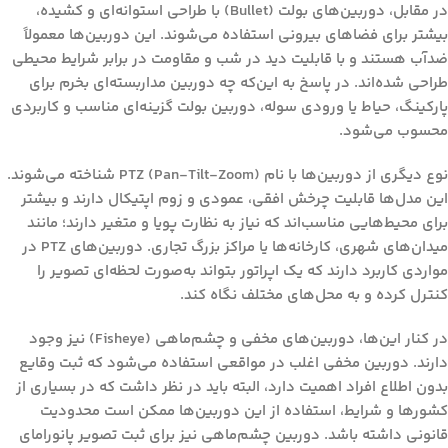
در مقابل،
دوربین‌های بولت (Bullet)
با طراحی استوانه‌ای و کشیده،
بیشتر برای فضاهای بیرونی استفاده می‌شوند. این دوربین‌ها معمولاً
ضدآب هستند و با قابلیت دید در شب و مقاومت در برابر شرایط محیطی
طراحی شده‌اند. در پاسخ به این‌که چه دوربین مداربسته‌ای بخرم برای
پارکینگ، حیاط یا ورودی سوله، دوربین بولت گزینه‌ای مناسب و کاربردی
محسوب می‌شود.
نوع دیگری از دوربین‌ها با نام
PTZ (Pan-Tilt-Zoom)
شناخته می‌شوند.
این مدل‌ها قابلیت چرخش افقی، عمودی و زوم اپتیکال دارند و بیشتر
برای محیط‌هایی مناسب‌اند که نیاز به نظارت پویا و متغیر دارند؛ مانند
میدان‌های شهری، کارخانه‌ها یا مراکز بزرگ تجاری. دوربین‌های PTZ در
مواردی کاربرد دارند که یک اپراتور بتواند به‌صورت لحظه‌ای تصویر را
کنترل کرده و به محل‌های مختلف نگاه کند.
در کنار این‌ها،
دوربین‌های مخفی
و
چشم‌ماهی (Fisheye)
نیز وجود
دارند. دوربین مخفی اغلب در مواقعی استفاده می‌شود که ثبت وقایع
بدون اطلاع افراد اهمیت دارد، البته باید در نظر داشت که در بسیاری از
کشورها و شرایط، استفاده از این دوربین‌ها ممکن است محدودیت
قانونی داشته باشد. دوربین چشم‌ماهی نیز برای ثبت تصویر پانورامای