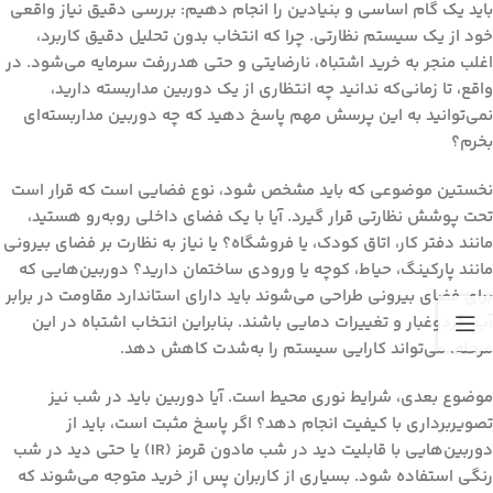
باید یک گام اساسی و بنیادین را انجام دهیم: بررسی دقیق نیاز واقعی
خود از یک سیستم نظارتی. چرا که انتخاب بدون تحلیل دقیق کاربرد،
اغلب منجر به خرید اشتباه، نارضایتی و حتی هدررفت سرمایه می‌شود. در
واقع، تا زمانی‌که ندانید چه انتظاری از یک دوربین مداربسته دارید،
نمی‌توانید به این پرسش مهم پاسخ دهید که
چه دوربین مداربسته‌ای
بخرم؟
نخستین موضوعی که باید مشخص شود،
نوع فضایی است که قرار است
تحت پوشش نظارتی قرار گیرد
. آیا با یک فضای داخلی روبه‌رو هستید،
مانند دفتر کار، اتاق کودک، یا فروشگاه؟ یا نیاز به نظارت بر فضای بیرونی
مانند پارکینگ، حیاط، کوچه یا ورودی ساختمان دارید؟ دوربین‌هایی که
برای فضای بیرونی طراحی می‌شوند باید دارای استاندارد مقاومت در برابر
آب، گردوغبار و تغییرات دمایی باشند. بنابراین انتخاب اشتباه در این
مرحله، می‌تواند کارایی سیستم را به‌شدت کاهش دهد.
موضوع بعدی،
شرایط نوری محیط
است. آیا دوربین باید در شب نیز
تصویربرداری با کیفیت انجام دهد؟ اگر پاسخ مثبت است، باید از
دوربین‌هایی با قابلیت دید در شب مادون قرمز (IR) یا حتی دید در شب
رنگی استفاده شود. بسیاری از کاربران پس از خرید متوجه می‌شوند که