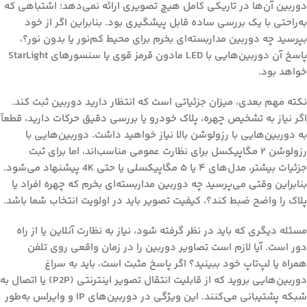
دوربین آن‌ها در تاریکی کامل هیچ تصویری ارائه نمی‌دهد؛ اشتباهی که
به‌راحتی با یک بررسی ساده قابل پیشگیری بود. بنابراین اگر از خود
بپرسید
چه دوربین مداربسته‌ای بخرم برای محیط کم‌نور یا بدون نور؟
،
پاسخ آن دوربین‌هایی با LED مادون قرمز قوی یا سنسورهای StarLight
خواهد بود.
نکته مهم بعدی،
میزان جزئیاتی است که انتظار دارید دوربین ثبت کند
.
اگر نیاز به تشخیص چهره، پلاک خودرو یا بررسی دقیق حرکات دارید، قطعاً
به دوربین‌هایی با رزولوشن بالا نیاز خواهید داشت. دوربین‌هایی با
رزولوشن ۲ مگاپیکسل برای نظارت عمومی مناسب‌اند، اما برای ثبت
جزئیات بیشتر، مدل‌های ۴ یا ۵ مگاپیکسلی یا حتی 4K پیشنهاد می‌شود.
بنابراین وقتی می‌پرسید
چه دوربین مداربسته‌ای بخرم که چهره افراد یا
پلاک را واضح ضبط کند؟
، کیفیت تصویر باید در اولویت انتخاب شما باشد.
مسئله دیگری که باید در نظر گرفته شود،
نیاز به نظارت آنلاین یا از راه
دور است
. آیا لازم است تصاویر دوربین را در زمان واقعی روی تلفن
همراه یا لپ‌تاپ خود ببینید؟ اگر پاسخ مثبت است، باید به سراغ
دوربین‌هایی بروید که از قابلیت انتقال تصویر اینترنتی (P2P) یا اتصال به
شبکه پشتیبانی می‌کنند. این ویژگی در دوربین‌های IP و وایرلس به‌طور