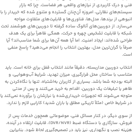
فنی و درک کاربردی از نیازهای واقعی هر فضاست. چرا که بازار
سیستم‌های نظارتی، امروزه آن‌چنان گسترده و متنوع شده که خریدار را با
انبوهی از برندها، مدل‌ها، فناوری‌ها و قابلیت‌های متفاوت مواجه
می‌سازد. از دوربین‌های آنالوگ ساده گرفته تا دوربین‌های هوشمند تحت
شبکه با قابلیت تشخیص چهره و حرکت، همگی ظاهراً برای یک هدف
طراحی شده‌اند: ایجاد امنیت. اما آیا همه آن‌ها برای شما مناسب‌اند؟ آیا
صرفاً با گران‌ترین مدل، بهترین انتخاب را انجام می‌دهید؟ پاسخ منفی
است.
انتخاب دوربین مداربسته، دقیقاً مانند انتخاب قفل برای خانه است. باید
متناسب با ساختار، محل قرارگیری، میزان تهدید، شرایط آب‌وهوایی، و
البته بودجه شما باشد. بسیاری از کاربران به‌اشتباه، تنها با نگاه‌کردن به
ظاهر یا تبلیغات یک دوربین، اقدام به خرید می‌کنند و پس از مدتی
متوجه می‌شوند که تجهیزات خریداری‌شده یا نیازشان را برآورده نمی‌کند یا
در شرایط خاص (مثلاً تاریکی مطلق یا باران شدید) کارایی لازم را ندارد.
از سوی دیگر، در کنار مسائل فنی، موضوعاتی همچون خدمات پس از
فروش، سازگاری با دستگاه ضبط (DVR/NVR)، قابلیت ارتقاء در آینده،
هزینه نصب و نگهداری، نیز باید در تصمیم‌گیری لحاظ شود. بنابراین