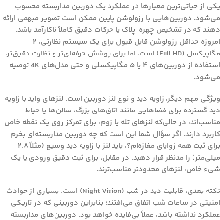
یکی از حیاتی‌ترین معیارها در عملکرد یک دوربین مداربسته محسوب
می‌شود. دوربین‌هایی با رزولوشن پایین ممکن است تصویر مبهمی ارائه
دهند که در تشخیص چهره، پلاک یا حرکات دقیق کاملاً ناکارآمد باشد.
امروزه حداقل رزولوشن قابل قبول برای یک سیستم نظارتی، ۲
مگاپیکسل (Full HD) است، اما برای پوشش حرفه‌ای‌تر و نظارت دقیق‌تر،
استفاده از دوربین‌های ۴ یا ۵ مگاپیکسلی و حتی مدل‌های 4K توصیه
می‌شود.
ویژگی مهم دیگر،
زاویه دید و نوع لنز دوربین
است. لنزهای واید با زاویه
دید گسترده برای فضاهایی مانند اتاق‌های بزرگ، سالن‌ها یا حیاط
مناسب‌اند، در حالی‌که لنزهای تله یا زوم، برای تمرکز روی یک نقطه خاص
کاربرد دارند. اگر سؤال شما این است که
چه دوربین مداربسته‌ای بخرم
برای ثبت همه زوایای مغازه‌ام؟
، باید لنز با زاویه دید وسیع (مثلاً ۲.۸
میلی‌متر) را مدنظر قرار دهید. در مقابل، برای ثبت دقیق ورودی یا یک
شیء خاص، لنزهای محدودتر مناسب‌ترند.
نکته بعدی،
قابلیت دید در شب (Night Vision)
است. بسیاری از حوادث
امنیتی در ساعات شب اتفاق می‌افتند؛ بنابراین دوربینی که در تاریکی
عملکرد نداشته باشد، عملاً بی‌فایده خواهد بود. دوربین‌های مداربسته