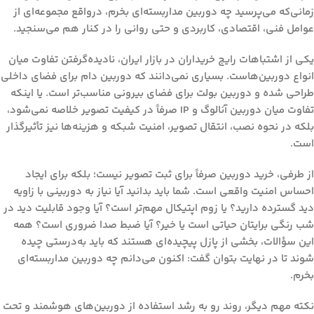
زمانی‌که می‌پرسید
چه دوربین مداربسته‌ای بخرم
، درواقع مجموعه‌ای از
عوامل فنی، اقتصادی، کاربردی و حتی روانی را در کنار هم می‌سنجید.
یکی از اشتباهات رایج خریداران در بازار ایران، نادیده‌گرفتن تفاوت میان
انواع دوربین‌هاست. بسیاری نمی‌دانند که دوربین دام برای فضای داخلی
طراحی شده و دوربین بولت برای فضای بیرونی مناسب‌تر است. یا اینکه
تفاوت میان دوربین آنالوگ و IP صرفاً در کیفیت تصویر خلاصه نمی‌شود،
بلکه در نحوه نصب، انتقال تصویر، امنیت شبکه و هزینه‌ها نیز تأثیرگذار
است.
از طرفی، خرید دوربین صرفاً برای ثبت تصویر نیست؛ بلکه برای ایجاد
احساس امنیت واقعی
است. شما باید بدانید آیا نیاز به دوربینی با زاویه
دید گسترده دارید؟ یا زوم اپتیکال مهم‌تر است؟ آیا وجود قابلیت دید در
شب رنگی برایتان حیاتی است یا خیر؟ آیا ضبط صدا ضروری است؟ همه
این سؤالات، بخشی از پازل پیچیده‌ای هستند که باید به‌درستی چیده
شوند تا در نهایت بتوان گفت: اکنون می‌دانم
چه دوربین مداربسته‌ای
بخرم
.
نکته مهم دیگر، روند رو به رشد استفاده از دوربین‌های هوشمند و تحت