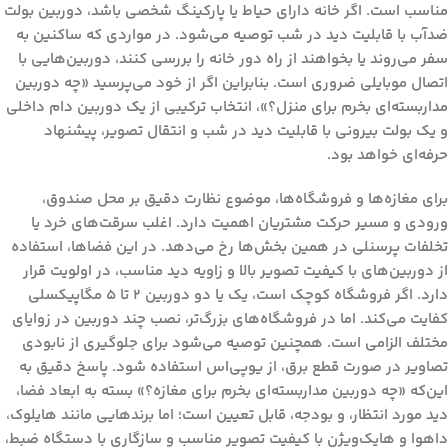
مناسب است. اگر خانه دارای حیاط یا پارکینگ شخصی باشد، دوربین بولت
ضدآب با قابلیت دید در شب توصیه می‌شود. در مواردی که ساکنین به
سفر می‌روند یا بخواهند از راه دور خانه را بررسی کنند، دوربین‌هایی با
اتصال موبایلی ضروری است. بنابراین اگر از خود می‌پرسید «چه دوربین
مداربسته‌ای بخرم برای منزل؟»، انتخاب ترکیبی از یک دوربین دام داخلی
و یک بولت بیرونی با قابلیت دید در شب و انتقال تصویر، پیشنهاد
حرفه‌ای خواهد بود.
برای
مغازه‌ها و فروشگاه‌ها
، موضوع نظارت دقیق بر محل صندوق،
ورودی و مسیر حرکت مشتریان اهمیت دارد. اغلب سرقت‌های خرد یا
تخلفات پرسنلی در همین بخش‌ها رخ می‌دهد. در این فضاها، استفاده
از دوربین‌های با کیفیت تصویر بالا و زاویه دید مناسب، در اولویت قرار
دارد. اگر فروشگاه کوچک است، یک یا دو دوربین ۲ تا ۵ مگاپیکسلی
کفایت می‌کند. اما در فروشگاه‌های بزرگ‌تر، نصب چند دوربین در زوایای
مختلف الزامی است. همچنین توصیه می‌شود برای جلوگیری از نابودی
تصاویر در صورت قطع برق، از یو‌پی‌اس استفاده شود. پاسخ دقیق به
این‌که «چه دوربین مداربسته‌ای بخرم برای مغازه؟» بسته به ابعاد فضا،
دید مورد انتظار، و بودجه، قابل تعیین است؛ اما برندهایی مانند هایلوک،
داهوا و هایک‌ویژن با کیفیت تصویر مناسب و سازگاری با دستگاه ضبط،