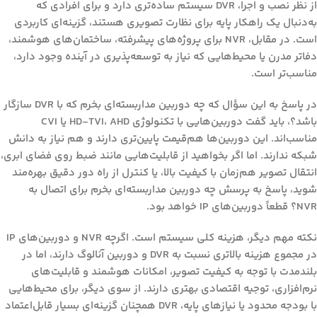
از نظر نصب و اجرا، DVR سیستم ساده‌تری دارد و برای افرادی که
به‌دنبال یک راهکار پایه برای نظارت تصویری هستند، گزینه‌ای کاربردی
است. در مقابل، NVR برای پروژه‌های پیشرفته، ساختمان‌های هوشمند،
دفاتر مدرن یا محیط‌هایی که نیاز به توسعه‌پذیری در آینده وجود دارد،
مناسب‌تر است.
در پاسخ به این سؤال که
چه دوربین مداربسته‌ای بخرم که با DVR سازگار
باشد؟
، باید گفت دوربین‌هایی با تکنولوژی HD-TVI، AHD یا CVI
مناسب‌اند. این دوربین‌ها هم‌قیمت پایین‌تری دارند و هم نیاز به دانش
شبکه ندارند. اما اگر بخواهید از قابلیت‌هایی مانند ضبط روی فضای ابری،
انتقال تصویر هم‌زمان با کیفیت بالا، یا کنترل از راه دور دقیق بهره‌مند
شوید، پاسخ به پرسش
چه دوربین مداربسته‌ای بخرم برای اتصال به
NVR؟
قطعاً دوربین‌های IP خواهد بود.
نکته مهم دیگر، هزینه کلی سیستم است. اگرچه NVR و دوربین‌های IP
در مجموع هزینه بالاتری نسبت به DVR و دوربین آنالوگ دارند، اما در
بلندمدت با توجه به کیفیت تصویر، امکانات هوشمند و قابلیت‌های
نرم‌افزاری، توجیه اقتصادی بهتری دارند. از سوی دیگر، برای محیط‌هایی
با بودجه محدود یا نیازهای پایه، DVR همچنان گزینه‌ای بسیار قابل‌اعتماد