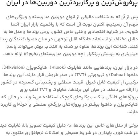
پرفروش‌ترین و پرکاربردترین دوربین‌ها در ایران
پس از آن‌که به شناخت دقیقی از انواع دوربین مداربسته و ویژگی‌های
مهم آن رسیدیم، اکنون نوبت آن است که با واقعیت بازار ایران آشنا
شویم. در شرایط اقتصادی و فنی خاص کشور، برخی برندها و مدل‌ها به
دلایل مختلف توانسته‌اند جایگاه قابل توجهی در میان مصرف‌کنندگان پیدا
کنند. شناخت این برندها، علاوه بر کمک به انتخاب بهتر، می‌تواند پاسخ
عینی‌تری به پرسش پرتکرار
«چه دوربین مداربسته‌ای بخرم؟»
ارائه دهد.
در بازار ایران، برندهایی مانند
هایلوک (Hilook)، هایک‌ویژن (Hikvision)،
داهوا (Dahua)
و
تی‌وی‌تی (TVT)
در صدر فروش قرار دارند. این برندها،
ترکیبی از کیفیت قابل قبول، قیمت منطقی و پشتیبانی گسترده در کشور
را ارائه می‌دهند. در میان این برندها، هایلوک و TVT اغلب برای
پروژه‌های خانگی یا کسب‌وکارهای کوچک استفاده می‌شوند، در حالی که
هایک‌ویژن و داهوا بیشتر در پروژه‌های بزرگ‌تر، صنعتی یا حرفه‌ای کاربرد
دارند.
برخی از مدل‌های خاص این برندها، به دلیل کیفیت تصویر بالا، قابلیت دید
در شب قوی، پایداری در شرایط محیطی و امکانات نرم‌افزاری متنوع، به