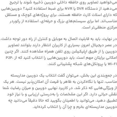
می‌خواهید تصاویر روی حافظه داخلی دوربین ذخیره شوند یا ترجیح
می‌دهید از دستگاه DVR یا NVR برای ضبط استفاده کنید؟ دوربین‌هایی
که دارای اسلات کارت حافظه هستند، برای پروژه‌های کوچک و مستقل
مناسب‌اند. اما برای سیستم‌های بزرگ و حرفه‌ای، استفاده از رکوردر
مرکزی منطقی‌تر است.
در نهایت، باید به
قابلیت اتصال به موبایل و کنترل از راه دور
توجه داشت.
در عصر دیجیتال امروز، بسیاری از کاربران انتظار دارند بتوانند تصاویر
دوربین را از طریق اپلیکیشن روی تلفن همراه مشاهده کنند. اگر چنین
امکانی برایتان مهم است، باید دوربین‌هایی را انتخاب کنید که از P2P،
Wi-Fi یا پروتکل‌های شبکه پشتیبانی کنند.
در جمع‌بندی این بخش، می‌توان گفت انتخاب یک دوربین مداربسته
مناسب، تنها با نگاه‌کردن به ظاهر یا قیمت آن امکان‌پذیر نیست. هر یک
از ویژگی‌هایی که ذکر شد، در کاربرد نهایی دوربین و میزان رضایت شما
نقش حیاتی دارد. اگر این مشخصات را به‌درستی ارزیابی و با نیاز خود
تطبیق دهید، می‌توانید با اطمینان بگویید که حالا دقیقاً می‌دانید
چه
دوربین مداربسته‌ای بخرم
و چرا آن را انتخاب کرده‌اید.