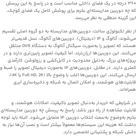
۳۶۰ درجه در یک فضای داخلی مناسب است و در پاسخ به این پرسش
که چه دوربین مداربسته‌ای بخرم برای پوشش کامل یک فضای کوچک،
این گزینه منطقی به نظر می‌رسد.
از نظر تکنولوژی ساخت، دوربین‌های مداربسته به دو گروه اصلی تقسیم
می‌شوند:
آنالوگ
و
IP (دیجیتال)
. دوربین‌های آنالوگ، نسل قدیمی‌تر
هستند که تصویر را به‌صورت سیگنال آنالوگ به دستگاه DVR منتقل
می‌کنند. این دوربین‌ها ارزان‌ترند، اما کیفیت تصویر پایین‌تری دارند و در
پروژه‌های بزرگ، به‌دلیل محدودیت در کابل‌کشی و رزولوشن، کارآمدی
کمتری دارند. در مقابل، دوربین‌های IP به‌صورت دیجیتال تصویر را ضبط و
ارسال می‌کنند. این دوربین‌ها اغلب با وضوح بالا (Full HD، 2K یا 4K)،
قابلیت‌های هوشمند، و امکان اتصال به شبکه و ذخیره‌سازی ابری
همراه‌اند.
در شرایطی که خریدار به‌دنبال تصویر باکیفیت، امکانات هوشمند، و
قابلیت مشاهده از راه دور باشد، پاسخ به پرسش
چه دوربین مداربسته‌ای
بخرم
به‌وضوح به‌سمت انتخاب دوربین IP متمایل می‌شود. البته باید توجه
داشت که هزینه این سیستم‌ها معمولاً بیشتر است و نصب آن‌ها نیاز به
دانش شبکه و پشتیبانی تخصصی دارد.