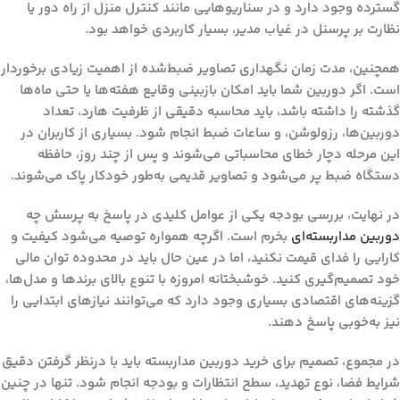
گسترده وجود دارد و در سناریوهایی مانند کنترل منزل از راه دور یا
نظارت بر پرسنل در غیاب مدیر، بسیار کاربردی خواهد بود.
همچنین،
مدت زمان نگهداری تصاویر ضبط‌شده
از اهمیت زیادی برخوردار
است. اگر دوربین شما باید امکان بازبینی وقایع هفته‌ها یا حتی ماه‌ها
گذشته را داشته باشد، باید محاسبه دقیقی از ظرفیت هارد، تعداد
دوربین‌ها، رزولوشن، و ساعات ضبط انجام شود. بسیاری از کاربران در
این مرحله دچار خطای محاسباتی می‌شوند و پس از چند روز، حافظه
دستگاه ضبط پر می‌شود و تصاویر قدیمی به‌طور خودکار پاک می‌شوند.
در نهایت، بررسی بودجه یکی از عوامل کلیدی در پاسخ به پرسش
چه
دوربین مداربسته‌ای
بخرم
است. اگرچه همواره توصیه می‌شود کیفیت و
کارایی را فدای قیمت نکنید، اما در عین حال باید در محدوده توان مالی
خود تصمیم‌گیری کنید. خوشبختانه امروزه با تنوع بالای برندها و مدل‌ها،
گزینه‌های اقتصادی بسیاری وجود دارد که می‌توانند نیازهای ابتدایی را
نیز به‌خوبی پاسخ دهند.
در مجموع، تصمیم برای خرید دوربین مداربسته باید با درنظر گرفتن دقیق
شرایط فضا، نوع تهدید، سطح انتظارات و بودجه انجام شود. تنها در چنین