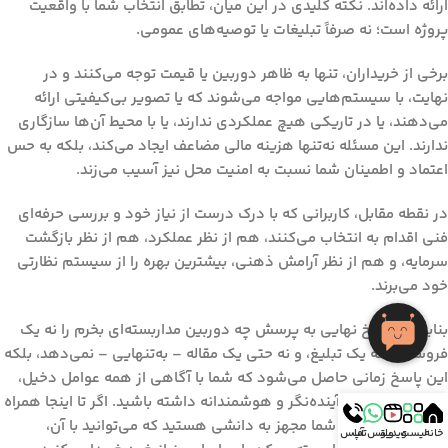
ارائه داده‌اند. نکته کلیدی در این میان، تطابق انتخاب شما با واقعیت
پروژه است؛ نه صرفاً تبلیغات یا توصیه‌های عمومی.
برخی از خریداران، تنها به ظاهر دوربین یا قیمت توجه می‌کنند و در
نهایت، با سیستم‌هایی مواجه می‌شوند که یا تصویر بی‌کیفیتی ارائه
می‌دهند، یا در تاریکی هیچ عملکردی ندارند، یا با محیط آن‌ها سازگاری
ندارند. این مسئله نه‌تنها هزینه مالی مضاعف ایجاد می‌کند، بلکه به حس
اعتماد و اطمینان شما نسبت به امنیت محل نیز آسیب می‌زند.
در نقطه مقابل، کاربرانی که با درک درست از نیاز خود و بررسی حرفه‌ای
فنی اقدام به انتخاب می‌کنند، هم از نظر عملکرد، هم از نظر بازگشت
سرمایه، و هم از نظر آرامش ذهنی، بیشترین بهره را از سیستم نظارتی
خود می‌برند.
بنابراین، پاسخ نهایی به پرسش
چه دوربین مداربسته‌ای بخرم
را نه یک
فروشنده، نه یک تبلیغ، و نه حتی یک مقاله – به‌تنهایی – نمی‌دهد، بلکه
این پاسخ زمانی حاصل می‌شود که شما با آگاهی از همه عوامل دخیل،
انتخابی هدفمند، آینده‌نگر و هوشمندانه داشته باشید. اگر تا اینجا همراه
ما بوده‌اید، اکنون شما مجهز به دانشی هستید که می‌توانید با آن،
خانه
لیست
ویدیو
واتس آپ
تماس