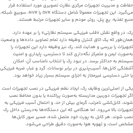
حفاظت و مدیریت تجهیزات مرکزی نظارت تصویری مورد استفاده قرار
می‌گیرد. این تجهیزات معمولاً شامل دستگاه DVR یا NVR، سوییچ شبکه،
منبع تغذیه، پچ پنل، روتر، مودم و سایر تجهیزات مرتبط هستند.
رک، در واقع نقش «قلب فیزیکی سیستم نظارتی» را بر عهده دارد.
همان‌طور که یک اتاق کنترل وظیفه دارد تمام تصاویر، داده‌ها و وضعیت
تجهیزات را بررسی و هدایت کند، رک نیز وظیفه دارد این تجهیزات را
به‌صورت ایمن و متمرکز نگه‌داری کند تا دسترسی، پایداری و امنیت
سیستم به حداکثر برسد. در نبود رک یا انتخاب نامناسب آن، امکان
آشفتگی کابل‌ها، آسیب‌پذیری در برابر نوسانات، گرد و غبار، ضربه فیزیکی
یا حتی دسترسی غیرمجاز به اجزای سیستم بسیار زیاد خواهد بود.
یکی از اصلی‌ترین وظایف رک،
ایجاد نظم فیزیکی در نصب تجهیزات
است.
اگر تجهیزات دوربین مداربسته به‌صورت پراکنده یا بدون محافظ نصب
شوند، کابل‌کشی نامرتب، گرمای بیش از حد، و احتمال آسیب فیزیکی به
تجهیزات بالا می‌رود. اما هنگامی که این دستگاه‌ها به‌درستی داخل رک
نصب شوند، هر کابل به پورت خود متصل شده، مسیر عبور کابل‌ها
مشخص است، و تهویه هوا به‌صورت دقیق طراحی می‌شود.