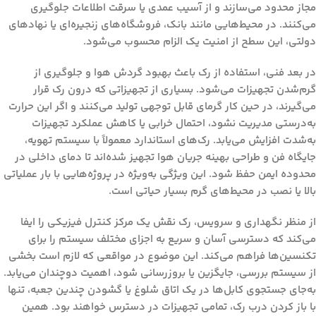
مجاز محدود می‌سازند و از آسیب عمدی یا سرقت اطلاعات جلوگیری
می‌کنند. در محیط‌هایی مانند بانک، فروشگاه‌های زنجیره‌ای یا نهادهای
دولتی، این سطح از امنیت یک الزام محسوب می‌شود.
در بعد فنی، استفاده از رک باعث
بهبود گردش هوا و جلوگیری از
گرم‌شدن تجهیزات
می‌شود. بسیاری از تجهیزاتی که درون رک قرار
می‌گیرند، در حین کار گرمای قابل توجهی تولید می‌کنند و اگر این حرارت
به‌درستی مدیریت نشود، احتمال خرابی یا کاهش عملکرد تجهیزات
به‌شدت افزایش می‌یابد. رک‌های استاندارد معمولاً با سیستم تهویه،
جایگاه فن و طراحی بهینه جریان هوا تجهیز شده‌اند تا دمای داخلی در
محدوده ایمن حفظ شود. این ویژگی به‌ویژه در پروژه‌هایی با بار عملیاتی
بالا یا نصب در محیط‌های گرم بسیار حیاتی است.
از منظر نگهداری و سرویس، رک نقش یک مرکز کنترل فیزیکی را ایفا
می‌کند که
دسترسی آسان و سریع به اجزای مختلف سیستم را برای
تکنسین‌ها فراهم می‌کند
. این موضوع در مواقعی که لازم است بخشی
از سیستم بررسی، جایگزین یا بروزرسانی شود، اهمیت دوچندان می‌یابد.
به‌جای جستجوی کابل‌ها در یک اتاق شلوغ یا گشودن چندین جعبه، تنها
با باز کردن درب رک، تمامی تجهیزات در دسترس خواهند بود. همین