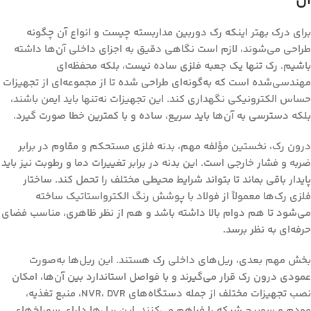
آن
برای درک بهتر اینکه
رک دوربین مداربسته چیست و انواع آن چگونه
طراحی می‌شوند
، لازم است نگاهی دقیق به اجزای داخلی آن‌ها داشته
باشیم. رک تنها یک جعبه فلزی ساده نیست، بلکه محفظه‌ای
مهندسی‌شده است که به‌گونه‌ای طراحی شده تا از مجموعه‌ای از تجهیزات
حساس الکترونیکی نگهداری کند. این تجهیزات نه‌تنها باید ایمن باشند،
بلکه دسترسی به آن‌ها باید سریع، ساده و با کمترین خطا صورت گیرد.
درون رک، نخستین مؤلفه مهم، بدنه فلزی مستحکم و مقاوم در برابر
ضربه و فشار خارجی است. این بدنه در برابر تغییرات دما و رطوبت نیز باید
پایدار باقی بماند تا بتواند شرایط محیطی مختلف را تحمل کند. ساختار
فلزی رک‌ها معمولاً از فولاد با پوشش رنگ الکترواستاتیک ساخته
می‌شود تا هم دوام بالا داشته باشد و هم از نظر ظاهری، مناسب فضای
حرفه‌ای به نظر برسد.
بخش مهم بعدی، ریل‌های داخلی رک هستند. این ریل‌ها به‌صورت
عمودی درون رک قرار می‌گیرند و با فواصل استاندارد بین آن‌ها، امکان
نصب تجهیزات مختلف از جمله دستگاه‌های NVR، DVR، منبع تغذیه،
مودم و سوییچ شبکه را فراهم می‌کنند. این ریل‌ها دارای سوراخ‌های