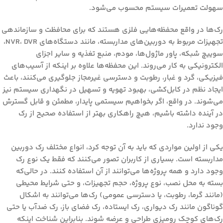
سهولت تعمیرات سیستم محسوب می‌شود.
رک‌ها در واقع محفظه‌هایی فلزی هستند که برای محافظت و سازماندهی
تجهیزات مربوط به دوربین‌های مداربسته، مانند دستگاه‌های NVR، DVR،
سوییچ شبکه، پاور ماژول‌ها، مودم، منبع تغذیه و سایر اجزای
الکترونیکی به کار می‌روند. این محفظه‌ها علاوه بر اینکه از آسیب‌های
فیزیکی، گرد و غبار، رطوبت و دسترسی غیرمجاز جلوگیری می‌کنند، باعث
ایجاد نظم در کابل‌کشی، بهبود تهویه و تسهیل در نگهداری سیستم نیز
می‌شوند. در واقع، اگر بخواهیم سیستمی پایدار، مطمئن و قابل گسترش
در آینده داشته باشیم، هیچ راهکاری بهتر از استفاده صحیح از رک
وجود ندارد.
یکی از اولین مواردی که باید به آن توجه کرد،
انواع مختلف رک دوربین
مداربسته
است. بسیاری از کاربران تصور می‌کنند که فقط یک نوع رک
وجود دارد و همه پروژه‌ها می‌توانند از آن استفاده کنند. در حالی‌که
بسته به محل نصب، نوع پروژه، حجم تجهیزات، و حتی شرایط محیطی
(مانند گرما، رطوبت، یا دسترسی عمومی) رک‌ها می‌توانند به اشکال
گوناگون مانند رک دیواری، رک ایستاده، رک فضای باز، رک ضدآب یا حتی
رک‌های کوچک رومیزی طراحی و عرضه شوند. بنابراین شناخت اینکه