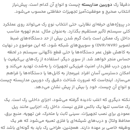
دقیقاً
رک
دوربین مداربسته
چیست و انواع آن کدام است
، پیش‌نیاز
انتخاب صحیح و موفقیت‌آمیز تجهیزات حفاظتی محسوب می‌شود.
در پروژه‌های حرفه‌ای نظارتی، حتی انتخاب نوع رک می‌تواند روی عملکرد
کلی سیستم تأثیر مستقیم بگذارد. به‌عنوان مثال، عدم تهویه مناسب
داخل رک ممکن است باعث گرم شدن بیش از حد دستگاه‌های ضبط
تصویر (DVR/NVR) و سوییچ‌های شبکه شود، که این موضوع در نهایت
به کاهش طول عمر دستگاه‌ها یا حتی قطع ناگهانی سیستم در لحظه
حساس منجر خواهد شد. از سوی دیگر، استفاده از رک‌های بی‌کیفیت یا
بدون درب قفل‌دار، امنیت فیزیکی تجهیزات را به‌شدت تهدید می‌کند و
امکان دسترسی آسان افراد غیرمجاز به کابل‌ها یا دستگاه‌ها را فراهم
می‌سازد. اینجاست که ضرورت شناخت دقیق
رک دوربین مداربسته چیست
و انواع آن چیست
، خود را بیش از پیش نشان می‌دهد.
نکته دیگری که اغلب نادیده گرفته می‌شود، اجزای داخلی رک است. یک
رک مناسب تنها یک باکس فلزی نیست. داخل رک، اجزایی مانند ریل
عمودی برای نصب تجهیزات، سینی ثابت یا متحرک، فن تهویه، منبع برق،
محافظ ولتاژ، و درب‌های شیشه‌ای یا فلزی تعبیه می‌شود که هر یک
وظیفه خاصی بر عهده دارند. همچنین، طراحی رک باید به گونه‌ای باشد که