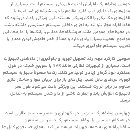
دومین وظیفه رک،
افزایش امنیت فیزیکی سیستم است
. بسیاری از
مدل‌های رک دارای درب فلزی مقاوم یا درب شیشه‌ای ضد ضربه با
قفل‌های مکانیکی یا الکترونیکی هستند. این ویژگی باعث می‌شود که
فقط افراد مجاز بتوانند به اجزای داخلی سیستم دسترسی داشته باشند.
در محیط‌های عمومی مانند فروشگاه‌ها، مدارس، بانک‌ها یا اداره‌ها، این
موضوع اهمیت بسیار زیادی دارد و عملاً از خطر خاموش‌کردن عمدی یا
تخریب سیستم جلوگیری می‌کند.
سومین کارکرد مهم رک،
تسهیل تهویه و جلوگیری از داغ‌شدن تجهیزات
است. بسیاری از تجهیزات نظارتی مانند NVR یا سوییچ شبکه در طول
عملکرد خود گرمای زیادی تولید می‌کنند. رک‌ها معمولاً مجهز به سیستم
تهویه، فن‌های قابل نصب، پنل‌های باز برای جریان هوا و ساختار فلزی
مقاوم در برابر حرارت هستند. این ویژگی باعث می‌شود طول عمر
تجهیزات افزایش یابد و خطرات ناشی از داغ شدن سیستم به حداقل
برسد.
چهارمین وظیفه رک،
تسهیل در نگهداری و تعمیر سیستم نظارتی
است.
در هنگام عیب‌یابی یا ارتقاء سیستم، رک دسترسی منظم و
ساختاریافته‌ای به همه تجهیزات فراهم می‌کند. به‌جای جستجوی کابل‌ها