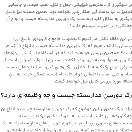
بر جلوگیری از دسترسی فیزیکی، حمل و نقل، نصب مجدد، یا جابجایی
تجهیزات نیز به‌سادگی امکان‌پذیر نخواهد بود. همین مسئله نیز پاسخ
دیگری به سؤال کلیدی ماست:
رک دوربین مداربسته چیست و انواع آن
چه تأثیری بر امنیت سیستم دارند؟
در این مقاله تلاش می‌کنیم تا به‌صورت جامع و کاربردی، پاسخ این
پرسش را ارائه دهیم که
رک دوربین مداربسته چیست و انواع آن کدام
است؟
همچنین بررسی خواهیم کرد که چرا استفاده از رک در پروژه‌های
نظارتی نه‌تنها توصیه می‌شود، بلکه در بسیاری از موارد ضروری است. از
معرفی انواع رک گرفته تا تحلیل ویژگی‌های فنی، استانداردهای نصب،
مزایا و حتی معایب احتمالی در انتخاب نامناسب، همگی در ادامه این
مقاله مورد بررسی کامل قرار خواهند گرفت.
رک دوربین مداربسته چیست و چه وظیفه‌ای دارد؟
برای درک عمیق‌تر این موضوع که
رک دوربین مداربسته چیست و انواع آن
چه کاربردهایی دارند
، ابتدا باید به تعریف دقیق «رک» در زمینه
سیستم‌های نظارتی بپردازیم. در حوزه دوربین‌های مداربسته، رک به یک
محفظه فلزی مستحکم گفته می‌شود که برای قرار دادن، سازماندهی،