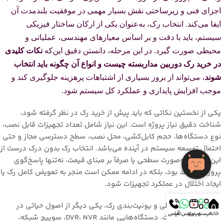
اجزای فنی و زیرساختی نقش بسیار مهمی در موفقیت بلندمدت آن
ایفا می‌کند. انتخاب رک، به‌عنوان یکی از ارکان ساختار فیزیکی
سیستم، باید با دقت و بر اساس معیارهای مهندسی، عملیاتی و
محیطی صورت گیرد. در این مرحله، دانستن دقیق این‌که
نکات کلیدی
در خرید رک دوربین مداربسته چیست و انواع آن چگونه باید انتخاب
شوند
، می‌تواند از بروز بسیاری از اشتباهات پرهزینه جلوگیری کند و
موجب افزایش پایداری و عملکرد کل سیستم شود.
یکی از نخستین نکاتی که باید پیش از خرید رک در نظر گرفته شود،
شناخت دقیق نیاز پروژه است. این نیاز شامل تعداد تجهیزات قابل نصب،
نوع دستگاه‌ها، حجم کابل‌کشی، محل نصب، سطح دسترسی مجاز و حتی
احتمال توسعه سیستم در آینده می‌باشد. انتخاب رک بدون درک درست از
این نیازها، به‌صورت سطحی یا صرفاً بر مبنای قیمت، نه‌تنها پاسخ‌گوی
پروژه نخواهد بود، بلکه در ادامه ممکن است منجر به تعویض کامل رک یا
ایجاد اختلال در عملکرد تجهیزات شود.
توجه به ابعاد داخلی و یونیت‌بندی رک، یکی دیگر از اصول حیاتی در
خانه
لیست
ویدیو
واتس آپ
تماس
انتخاب صحیح است. دستگاه‌هایی مانند DVR، NVR، سوییچ شبکه،