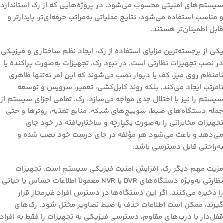
سیستم‌های امنیتی محسوب می‌شود. در پروژه‌هایی که از رک استاندارد
و مناسب استفاده می‌شود، نتایج عملیاتی به‌مراتب حرفه‌ای‌تر، پایدارتر و
قابل اطمینان‌تر هستند.
یکی از برجسته‌ترین مزایای استفاده از رک، ایجاد
نظم ساختاری و فیزیکی
در نصب تجهیزات نظارتی
است. در نبود رک، تجهیزات به‌صورت پراکنده یا
نامنظم روی میز، کف یا دیوار نصب می‌شوند که این امر نه‌تنها ظاهری
نامرتب ایجاد می‌کند، بلکه روند کابل‌کشی، تعمیر، سرویس و توسعه
سیستم را نیز با اختلال جدی مواجه می‌سازد. رک، تمامی اجزای سیستم از
جمله دستگاه‌های ضبط، سوییچ‌های شبکه، منابع تغذیه، روترها و حتی
تجهیزات مخابراتی را به‌صورت یکپارچه و ساختاریافته در خود جای
می‌دهد و باعث می‌شود هر مؤلفه در جای درست خود نصب شده و
به‌راحتی قابل دسترسی باشد.
مزیت مهم دیگر رک،
افزایش امنیت فیزیکی سیستم
است. تجهیزات
نظارتی به‌ویژه دستگاه‌های DVR یا NVR معمولاً اطلاعات حساس یا حیاتی
را ذخیره می‌کنند. اگر این دستگاه‌ها در دسترس افراد غیرمجاز قرار
گیرند، ممکن است اطلاعات حذف یا ضبط تصاویر مختل شود. رک‌های
قفل‌دار با درب‌های مقاوم، دسترسی فیزیکی به تجهیزات را فقط به افراد