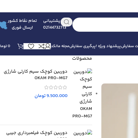
پشتیبانی
تمام نقاط کشور
02144732713
ارسال فوری
بت سفارش
پیشنهاد ویژه !
پیگیری سفارش
مجله مالکد
0
توما
محصولات
دوربین کوچک سیم کارتی شارژی
OKAM PRO-MG7
9.500.000
تومان
دوربین کوچک فیلمبرداری جیبی