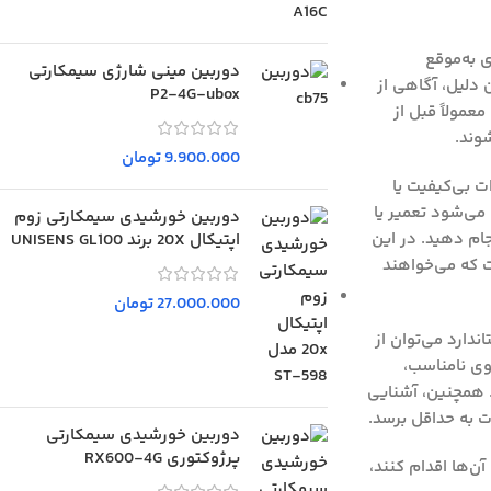
 به‌موقع
دوربین مینی شارژی سیمکارتی
دلیل، آگاهی از
P2-4G-ubox
عمولاً قبل از
وند.
9.900.000
تومان
ت بی‌کیفیت یا
 می‌شود تعمیر یا
دوربین خورشیدی سیمکارتی زوم
جام دهید. در این
اپتیکال 20X برند UNISENS GL100
ت که می‌خواهند
27.000.000
تومان
دارد می‌توان از
وی نامناسب،
د. همچنین، آشنایی
ات به حداقل برسد.
دوربین خورشیدی سیمکارتی
پرژوکتوری RX600-4G
ن‌ها اقدام کنند،