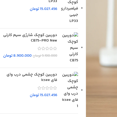
LP33
15.027.456
تومان
دوربین کوچک شارژی سیم کارتی
CB75-PRO New
8.900.000
تومان
9.100.000
تومان
دوربین کوچک چشمی درب وای
فای icsee
15.027.456
تومان