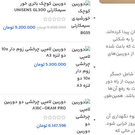
دوربین کوچک باتری خور
سیمکارتی UNISENS GL300
9.200.000
تومان
9.800.000
تومان
 پیدا کرده‌اند.
دیگری را به شکلی
ست که باعث شده
دوربین لامپی چرخشی زوم دار 10x
 از دوربین‌های
دو لنزه A3
5.300.000
تومان
ً شامل حسگر
ریت از راه دور
 به رفع آن‌ها
باشد. همین‌طور،
دوربین لامپی چرخشی دو دوربین
A16C-OKAM PRO
وه نگهداری آن
بروز خرابی شود.
6.147.596
تومان
در حالی که