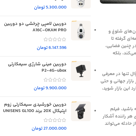
5.300.000
تومان
دوربین لامپی چرخشی دو دوربین
A16C-OKAM PRO
ان‌های شلوغ و
‌ای گرفته تا
 در چنین فضایی،
6.147.596
تومان
ی‌کند، بلکه
دوربین مینی شارژی سیمکارتی
P2-4G-ubox
ل تنها در معرفی
بازار جهانی و حتی
9.900.000
تومان
 این بازار شوید،
دوربین خورشیدی سیمکارتی زوم
 باشید، فیلم
اپتیکال 20X برند UNISENS GL100
هر راننده آشکار
 حادثه می‌تواند
27.000.000
تومان