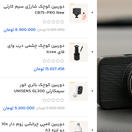
دوربین کوچک شارژی سیم کارتی
CB75-PRO New
8.900.000
تومان
9.100.000
تومان
دوربین کوچک چشمی درب وای
فای icsee
15.027.456
تومان
دوربین کوچک باتری خور
سیمکارتی UNISENS GL300
9.200.000
تومان
9.800.000
تومان
دوربین لامپی چرخشی زوم دار 10x
دو لنزه A3