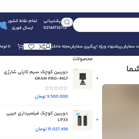
پشتیبانی
تمام نقاط کشور
02144732713
ارسال فوری
بت سفارش
پیشنهاد ویژه !
پیگیری سفارش
مجله مالکد
0
توما
محصولات
شما
دوربین کوچک سیم کارتی شارژی
OKAM PRO-MG7
9.500.000
تومان
دوربین کوچک فیلمبرداری جیبی
LP33
15.027.456
تومان