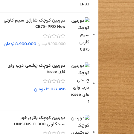
دوربین کوچک شارژی سیم کارتی
CB75-PRO New
8.900.000
تومان
9.100.000
تومان
دوربین کوچک چشمی درب وای
فای icsee
15.027.456
تومان
دوربین کوچک باتری خور
سیمکارتی UNISENS GL300