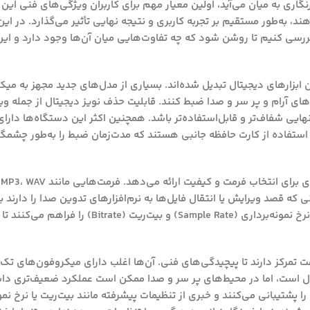
ی به میان می‌آید، اولین معیار مهم برای کاربران ویژگی‌های فنی این ا
د، به‌طور مستقیم بر تجربه کاربری و نتیجه نهایی تأثیر می‌گذارد. در ا
بررسی کنیم تا روشن شود که چه تفاوت‌هایی میان آن‌ها وجود دارد و این
ابزارهای دیجیتال تبدیل شده‌اند. بسیاری از مدل‌های جدید مجهز به می
های آرام و پر سر و صدا ضبط کنند. قابلیت حذف نویز دیجیتال از جمله 
ایی شفاف‌تر و قابل‌استفاده‌تر باشد. همچنین اکثر این دستگاه‌ها دارا
ت و حتی بیشتر) و امکان استفاده از کارت حافظه جانبی هستند که مدت‌زمان ضبط را به‌طور چ
از
ربرانی که قصد ویرایش یا انتقال فایل‌ها به نرم‌افزارهای تدوین صدا را دارند 
است. همچنین بسیاری از دستگاه‌های ضبط صدا امکان تنظیم نرخ نمونه‌برداری (mple Rate
تمرکز دارند تا پیچیدگی‌های فنی. آن‌ها اغلب دارای میکروفون‌های تک‌جه
ل است، اما در محیط‌های پر سر و صدا ممکن است عملکرد ضعیف‌تری داش
کتافون‌ها معمولاً فقط یک یا دو فرمت استاندارد (اغلب MP3) را پشتیبانی می‌کنند و خبری از تنظیمات پیشرفته مانند بیت‌ریت