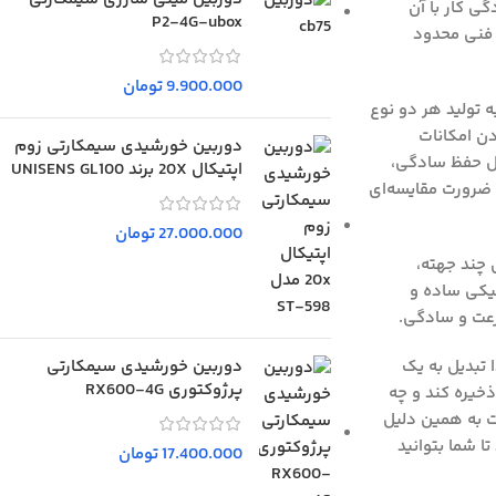
ی کار با آن
P2-4G-ubox
 فنی محدود
9.900.000
تومان
 تولید هر دو نوع
دن امکانات
دوربین خورشیدی سیمکارتی زوم
بال حفظ سادگی،
اپتیکال 20X برند UNISENS GL100
 ضرورت مقایسه‌ای
27.000.000
تومان
 چند جهته،
نیکی ساده و
رعت و سادگی.
دوربین خورشیدی سیمکارتی
 تبدیل به یک
پرژوکتوری RX600-4G
خیره کند و چه
ت به همین دلیل
 شما بتوانید
17.400.000
تومان