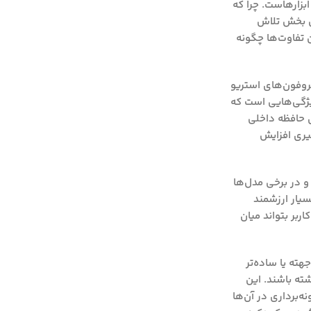
بزارهاست. چرا که
ین بخش تلاش
 تفاوت‌ها چگونه
کروفون‌های استریو
ویژگی‌هایی است که
ی حافظه داخلی
شمگیری افزایش
 نظر کیفیت فایل، دستگاه ضبط صدا معمولاً گزینه‌های متعددی برای انتخاب فرمت و کیفیت ارائه می‌دهد. فرمت‌هایی مانند MP3، WAV و در برخی مدل‌ها
بسیار ارزشمند
Sa) و بیت‌ریت (Bitrate) را فراهم می‌کنند تا کاربر بتواند میان
ته یا ساده‌تر
ته باشند. این
 یا نرخ نمونه‌برداری در آن‌ها