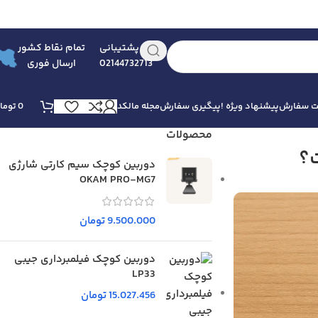
پشتیبانی
تمام نقاط کشور
02144732713
ارسال فوری
بت سفارش
پیشنهاد ویژه !
پیگیری سفارش
مجله مالکد
0
توما
محصولات
ت؟
دوربین کوچک سیم کارتی شارژی
OKAM PRO-MG7
9.500.000
تومان
دوربین کوچک فیلمبرداری جیبی
LP33
15.027.456
تومان