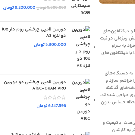
9.200.000
تومان
9.800.000
تومان
دوربین لامپی چرخشی زوم دار 10x
و
دیکتافون‌های
دو لنزه A3
ش ویژه‌ای در ثبت
5.300.000
تومان
راد به سراغ
 با دیکتافون‌های
 به دستگاه‌های
را فراهم سازد و
دوربین لامپی چرخشی دو دوربین
 دهه‌های گذشته
A16C-OKAM PRO
ی طراحی شده‌اند.
در لحظه حساس بدون
6.147.596
تومان
‌مدت، باکیفیت و
ر به کارشان
دوربین مینی شارژی سیمکارتی