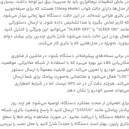
در بخش تنظیمات نرم‌افزاری باید به مدیریت برق نیز توجه داشت. بسیاری
از مدل‌ها دارای حالت خواب (Sleep Mode) هستند که برای صرفه‌جویی
در باتری طراحی شده‌اند. در این حالت، دستگاه تنها زمانی بیدار می‌شود
که کاربر تماس بگیرد یا صدا تشخیص داده شود. با ارسال دستوراتی
مانند “SLEEP ON” یا “SLEEP OFF” می‌توانید این ویژگی را کنترل کنید.
فعال بودن این حالت باعث می‌شود شارژ باتری چندین برابر بیشتر دوام
بیاورد، به‌ویژه در مدل‌هایی که با باتری کار می‌کنند.
در برخی نسخه‌های پیشرفته‌تر، دستگاه شنود در ماشین از فناوری
مکان‌یابی LBS نیز بهره می‌برد که با استفاده از شبکه مخابراتی، موقعیت
تقریبی خودرو را تعیین می‌کند. این قابلیت معمولاً با ارسال دستور
“LOC” فعال می‌شود و مختصاتی به‌صورت پیامک برای شما ارسال
می‌کند. هرچند دقت آن در حد GPS نیست، اما در شرایط اضطراری
می‌تواند مسیر خودرو را نشان دهد.
برای اطمینان از صحت عملکرد دستگاه، توصیه می‌شود هر چند روز
یک‌بار پیامکی مانند “STATUS” ارسال کنید تا پاسخ وضعیت باتری، شبکه
و حافظه دستگاه را دریافت نمایید. در صورت مشاهده پیام خطا یا سطح
باتری پایین، بهتر است دستگاه را مجدداً شارژ کنید یا محل نصب را بررسی