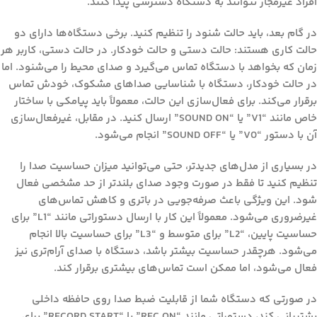
افراد غیرمجاز نتوانند به دستگاه دسترسی پیدا کنند.
در گام بعد، باید حالت شنود را تنظیم کنید. برخی دستگاه‌ها دارای دو
حالت کاری هستند: حالت دستی و حالت خودکار. در حالت دستی، کاربر هر
زمان که بخواهد با دستگاه تماس می‌گیرد و صدای محیط را می‌شنود. اما
در حالت خودکار، دستگاه با شناسایی صداهای مشکوک، خودش تماس
برقرار می‌کند. برای فعال‌سازی این حالت، معمولاً باید پیامکی با ساختار
خاص مانند “V1” یا “SOUND ON” ارسال کنید. در مقابل، غیرفعال‌سازی
آن با دستور “V0” یا “SOUND OFF” انجام می‌شود.
در بسیاری از مدل‌های جدیدتر، حتی می‌توانید میزان حساسیت صدا را
تنظیم کنید تا فقط در صورت وجود صدای بلندتر از حد مشخصی فعال
شود. این ویژگی باعث صرفه‌جویی در باتری و کاهش تماس‌های
غیرضروری می‌شود. معمولاً این کار با ارسال دستوراتی مانند “L1” برای
حساسیت پایین، “L2” برای متوسط و “L3” برای حساسیت بالا انجام
می‌شود. هرچقدر حساسیت بیشتر باشد، دستگاه با صدای آرام‌تری نیز
فعال می‌شود، اما ممکن است تماس‌های بیشتری برقرار کند.
در صورتی که دستگاه شما از قابلیت ضبط صدا روی حافظه داخلی
پشتیبانی کند، دستوراتی مانند “REC ON” یا “RECORD START” برای