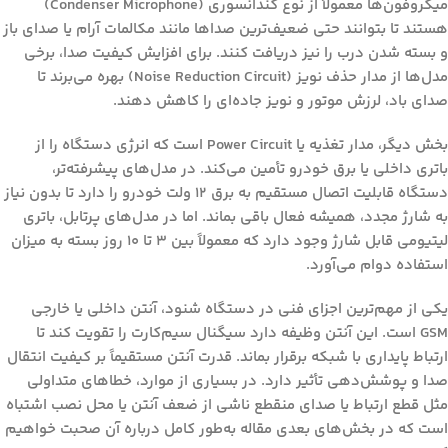
میکروفون‌ها معمولاً از نوع کندانسوری (Condenser Microphone)
هستند تا بتوانند حتی ضعیف‌ترین صداها مانند مکالمات آرام یا صدای باز
و بسته شدن درب را نیز دریافت کنند. برای افزایش کیفیت صدا، برخی
مدل‌ها از مدار حذف نویز (Noise Reduction Circuit) بهره می‌برند تا
صدای باد، لرزش موتور و نویز جاده‌ای را کاهش دهند.
بخش دیگر، مدار تغذیه یا Power Circuit است که انرژی دستگاه را از
باتری داخلی یا برق خودرو تأمین می‌کند. در مدل‌های پیشرفته‌تر،
دستگاه قابلیت اتصال مستقیم به برق ۱۲ ولت خودرو را دارد تا بدون نیاز
به شارژ مجدد، همیشه فعال باقی بماند. اما در مدل‌های پرتابل، باتری
لیتیومی قابل شارژ وجود دارد که معمولاً بین ۳ تا ۱۰ روز بسته به میزان
استفاده دوام می‌آورد.
یکی از مهم‌ترین اجزای فنی در دستگاه شنود، آنتن داخلی یا خارجی
GSM است. این آنتن وظیفه دارد سیگنال سیم‌کارت را تقویت کند تا
ارتباط پایداری با شبکه برقرار بماند. قدرت آنتن مستقیماً بر کیفیت انتقال
صدا و پوشش‌دهی تأثیر دارد. در بسیاری از موارد، خطاهای متداولی
مثل قطع ارتباط یا صدای منقطع ناشی از ضعف آنتن یا محل نصب اشتباه
است که در بخش‌های بعدی مقاله به‌طور کامل درباره آن صحبت خواهیم