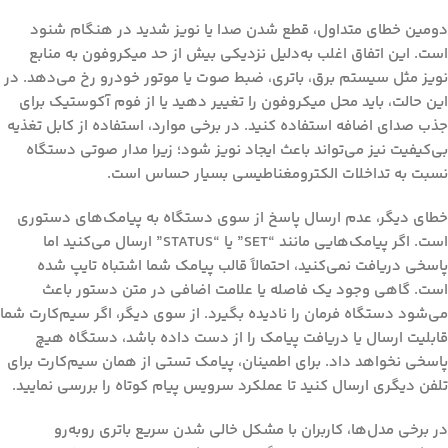
دومین خطای متداول، قطع شدن صدا یا نویز شدید در هنگام شنود
است. این اتفاق اغلب به‌دلیل نزدیکی بیش از حد میکروفون به منابع
نویز مثل سیستم برق، باتری، ضبط صوت یا موتور خودرو رخ می‌دهد. در
این حالت، باید محل میکروفون را تغییر دهید یا از فوم آکوستیک برای
جذب صدای اضافه استفاده کنید. در برخی موارد، استفاده از کابل تغذیه
بی‌کیفیت نیز می‌تواند باعث ایجاد نویز شود؛ زیرا مدار صوتی دستگاه
نسبت به تداخلات الکترومغناطیسی بسیار حساس است.
خطای دیگر، عدم ارسال پاسخ از سوی دستگاه به پیامک‌های دستوری
است. اگر پیامک‌هایی مانند “SET” یا “STATUS” ارسال می‌کنید اما
پاسخی دریافت نمی‌کنید، احتمالاً قالب پیامک شما اشتباه تایپ شده
است. گاهی وجود یک فاصله یا علامت اضافی در متن دستور باعث
می‌شود دستگاه فرمان را نادیده بگیرد. از سوی دیگر، اگر سیم‌کارت شما
قابلیت ارسال یا دریافت پیامک را از دست داده باشد، دستگاه هیچ
پاسخی نخواهد داد. برای اطمینان، پیامک تستی از همان سیم‌کارت برای
تلفن دیگری ارسال کنید تا عملکرد سرویس پیام کوتاه را بررسی نمایید.
در برخی مدل‌ها، کاربران با مشکل خالی شدن سریع باتری روبه‌رو