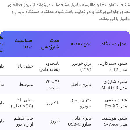
شناخت تفاوت‌ها و مقایسه دقیق مشخصات می‌تواند از بروز خطاهای
بعدی جلوگیری کند و در نهایت باعث شود عملکرد دستگاه پایدار و
دقیق باقی بماند.
قا
مدت
حساسیت
مدل دستگاه
نوع تغذیه
تم
شارژدهی
صدا
خو
شنود سیم‌کارتی
برق خودرو
نامحدود
خیلی بالا
دار
مدل G12
(۱۲V)
(تغذیه دائم)
شنود شارژی
۴۸ تا ۷۲
باتری داخلی
متوسط
ندا
مدل Mini 009
ساعت
شنود مخفی
باتری و برق
خیلی بالا
تا ۷ روز
دار
مدل Pro-X5
خودرو
(AGC فعال)
شنود هوشمند
باتری قابل
قابل تنظیم
۵ روز
دار
مدل S-Voice
شارژ USB-C
از راه دور