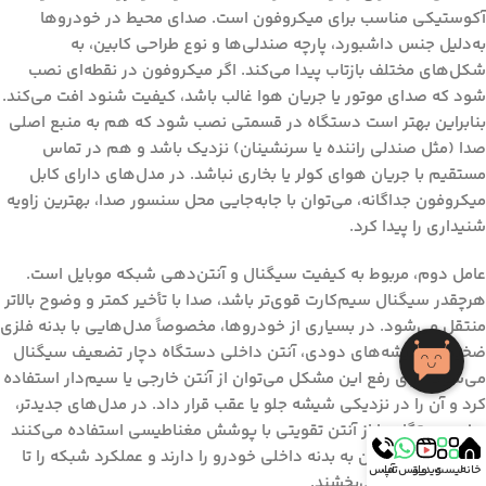
آکوستیکی مناسب برای میکروفون است. صدای محیط در خودروها
به‌دلیل جنس داشبورد، پارچه صندلی‌ها و نوع طراحی کابین، به
شکل‌های مختلف بازتاب پیدا می‌کند. اگر میکروفون در نقطه‌ای نصب
شود که صدای موتور یا جریان هوا غالب باشد، کیفیت شنود افت می‌کند.
بنابراین بهتر است دستگاه در قسمتی نصب شود که هم به منبع اصلی
صدا (مثل صندلی راننده یا سرنشینان) نزدیک باشد و هم در تماس
مستقیم با جریان هوای کولر یا بخاری نباشد. در مدل‌های دارای کابل
میکروفون جداگانه، می‌توان با جابه‌جایی محل سنسور صدا، بهترین زاویه
شنیداری را پیدا کرد.
عامل دوم، مربوط به کیفیت سیگنال و آنتن‌دهی شبکه موبایل است.
هرچقدر سیگنال سیم‌کارت قوی‌تر باشد، صدا با تأخیر کمتر و وضوح بالاتر
منتقل می‌شود. در بسیاری از خودروها، مخصوصاً مدل‌هایی با بدنه فلزی
ضخیم یا شیشه‌های دودی، آنتن داخلی دستگاه دچار تضعیف سیگنال
می‌شود. برای رفع این مشکل می‌توان از آنتن خارجی یا سیم‌دار استفاده
کرد و آن را در نزدیکی شیشه جلو یا عقب قرار داد. در مدل‌های جدیدتر،
برخی دستگاه‌ها از آنتن تقویتی با پوشش مغناطیسی استفاده می‌کنند
که قابلیت چسبیدن به بدنه داخلی خودرو را دارند و عملکرد شبکه را تا
خانه
لیست
ویدیو
واتس آپ
تماس
چند برابر بهبود می‌بخشند.