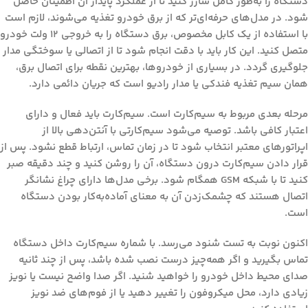
دستگاه را به‌طور کامل شارژ کنید تا از عملکرد پایدار آن اطمینان حاصل
شود. در مدل‌های حرفه‌ای‌تر که از برق خودرو تغذیه می‌شوند، لازم است
با استفاده از یک کابل مخصوص، برق دستگاه را به خروجی ۱۲ ولت خودرو
متصل کنید. این کار باید با دقت انجام شود تا از اتصالی یا سوختگی مدار
جلوگیری گردد. در بسیاری از خودروها، بهترین نقطه برای اتصال برق،
همان سیم تغذیه فندکی یا مدار رادیو است که جریان دائمی دارد.
مرحله بعدی مربوط به سیم‌کارت است. سیم‌کارت باید فعال و دارای
اعتبار کافی باشد. توصیه می‌شود سیم‌کارتی با آنتن‌دهی بالا از
اپراتورهای معتبر انتخاب شود تا در زمان تماس، ارتباط قطع نشود. پس از
قرار دادن سیم‌کارت درون دستگاه، آن را روشن کنید و چند دقیقه صبر
کنید تا با شبکه GSM همگام شود. برخی مدل‌ها دارای چراغ نشانگر
اتصال هستند که چشمک‌زدن آن به معنای آماده‌به‌کار بودن دستگاه
است.
اکنون نوبت به تست شنود می‌رسد. با شماره سیم‌کارت داخل دستگاه
تماس بگیرید و اگر همه‌چیز درست نصب شده باشد، پس از چند ثانیه
صدای محیط داخل خودرو را خواهید شنید. اگر صدا واضح نیست یا نویز
زیادی دارد، محل میکروفون را تغییر دهید یا از فوم‌های ضد نویز