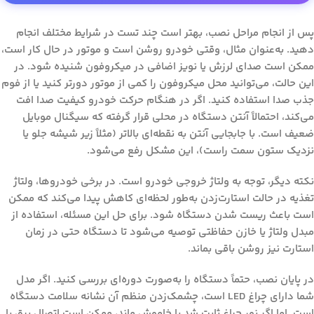
پس از انجام مراحل نصب، بهتر است چند تست در شرایط مختلف انجام
دهید. به‌عنوان مثال، وقتی خودرو روشن است و موتور در حال کار است،
ممکن است صدای لرزش یا نویز اضافی در میکروفون شنیده شود. در
این حالت، می‌توانید محل میکروفون را کمی از موتور دورتر کنید یا از فوم
جذب صدا استفاده کنید. اگر در هنگام حرکت خودرو کیفیت صدا افت
می‌کند، احتمالاً آنتن دستگاه در محلی قرار گرفته که سیگنال موبایل
ضعیف است. با جابجایی آنتن به نقطه‌ای بالاتر (مثلاً زیر شیشه جلو یا
نزدیک ستون سمت راست)، این مشکل رفع می‌شود.
نکته دیگر، توجه به ولتاژ خروجی خودرو است. در برخی خودروها، ولتاژ
تغذیه در حالت استارت‌زدن به‌طور لحظه‌ای کاهش پیدا می‌کند که ممکن
است باعث ریست شدن دستگاه شود. برای حل این مسئله، استفاده از
مبدل ولتاژ یا خازن حفاظتی توصیه می‌شود تا دستگاه حتی در زمان
استارت نیز روشن باقی بماند.
در پایان نصب، حتماً دستگاه را به‌صورت دوره‌ای بررسی کنید. اگر مدل
شما دارای چراغ LED است، چشمک‌زدن منظم آن نشانه سلامت دستگاه
است. اما اگر نور چراغ ثابت شد یا خاموش ماند، ممکن است اتصال برق یا