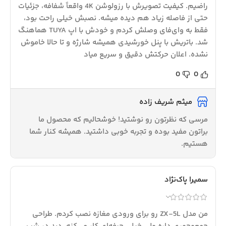
راضیم. کیفیت تصویرش با رزولوشن 4K واقعاً شفافه، جزئیات
حتی از فاصله زیاد هم دیده میشه. نصبش خیلی راحت بود،
فقط به وای‌فای وصلش کردم و خودش با اپ TUYA هماهنگ
شد. باتریش با پنل خورشیدی همیشه شارژه و تا حالا خاموش
نشده. اعلان حرکتش دقیق و سریع میاد
0
0
میثم شریف زاده
مرسی که نظرتون رو نوشتید! خوشحالیم که محصول ما
براتون مفید بوده و تجربه خوبی داشتید. همیشه کنار شما
هستیم.
سمیرا پاک‌نژاد
من مدل ZX-5L رو برای ورودی مغازه نصب کردم. طراحی