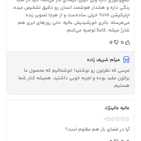
جمع‌وجوری داره ولی خیلی حرفه‌ای کار می‌کنه. دید در شب
رنگی داره و هشدار هوشمند انسان رو دقیق تشخیص میده.
اپلیکیشن TUYA خیلی ساده‌ست و از هرجا تصویر زنده
می‌فرسته. باتری خورشیدیش عالیه، حتی روزهای ابری هم
شارژ میشه. کاملاً توصیه می‌کنم.
0
0
میثم شریف زاده
مرسی که نظرتون رو نوشتید! خوشحالیم که محصول ما
براتون مفید بوده و تجربه خوبی داشتید. همیشه کنار شما
هستیم.
عالیه عالینژاد
آیا در فضای باز هم مقاوم است؟