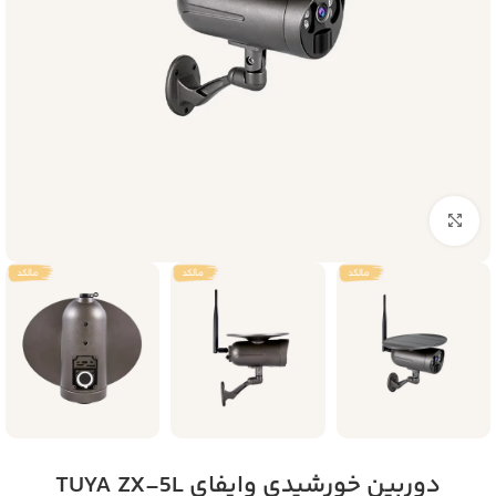
بزرگنمایی تصویر
دوربین خورشیدی وایفای TUYA ZX-5L