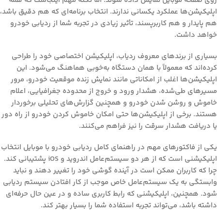
روی صفحه موبایل نمایش داده شوند. اما نکته مهم اینجاست که همه
اپلیکیشن‌ها عملکرد یکسانی ندارند. انتخاب برنامه‌ای که هم دقیق باشد،
هم پایدار و هم کاربرپسند، تأثیر زیادی در تجربه شما از ردیابی خودرو
خواهد داشت.
بسیاری از برندهای معروف ردیاب، اپلیکیشن اختصاصی خود را طراحی
کرده‌اند که معمولاً با همان دستگاه به‌خوبی هماهنگ می‌شود. این
اپلیکیشن‌ها اغلب از امکاناتی مانند نمایش زنده موقعیت خودرو، مرور
مسیرهای طی‌شده، هشدار ورود و خروج از محدوده جغرافیایی، اعلام
خاموش و روشن شدن خودرو و همچنین گزارش‌های تحلیلی برخوردار
هستند. برخی از اپلیکیشن‌ها حتی امکان خاموش کردن خودرو از راه دور
یا دریافت هشدار سرقت را نیز فراهم می‌کنند.
یکی از فاکتورهای مهم در
راهنمای کامل ردیابی خودرو با موبایل
انتخاب
اپلیکیشنی است که از هر دو سیستم‌عامل اندروید و iOS پشتیبانی کند.
چرا که کاربران ممکن است در آینده گوشی خود را تغییر دهند و نباید
وابستگی به یک سیستم‌عامل خاص موجب از کار افتادن سیستم ردیابی
شود. همچنین، اپلیکیشنی که رابط کاربری ساده و در عین حال حرفه‌ای
داشته باشد، می‌تواند تجربه استفاده شما را بسیار بهتر کند.