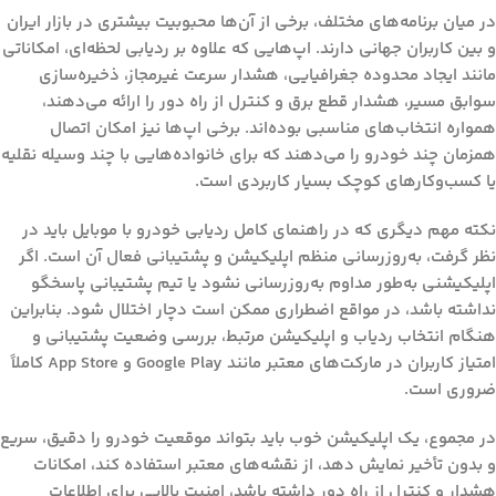
در میان برنامه‌های مختلف، برخی از آن‌ها محبوبیت بیشتری در بازار ایران
و بین کاربران جهانی دارند. اپ‌هایی که علاوه بر ردیابی لحظه‌ای، امکاناتی
مانند ایجاد محدوده جغرافیایی، هشدار سرعت غیرمجاز، ذخیره‌سازی
سوابق مسیر، هشدار قطع برق و کنترل از راه دور را ارائه می‌دهند،
همواره انتخاب‌های مناسبی بوده‌اند. برخی اپ‌ها نیز امکان اتصال
همزمان چند خودرو را می‌دهند که برای خانواده‌هایی با چند وسیله نقلیه
یا کسب‌وکارهای کوچک بسیار کاربردی است.
نکته مهم دیگری که در
راهنمای کامل ردیابی خودرو با موبایل
باید در
نظر گرفت، به‌روزرسانی منظم اپلیکیشن و پشتیبانی فعال آن است. اگر
اپلیکیشنی به‌طور مداوم به‌روزرسانی نشود یا تیم پشتیبانی پاسخگو
نداشته باشد، در مواقع اضطراری ممکن است دچار اختلال شود. بنابراین
هنگام انتخاب ردیاب و اپلیکیشن مرتبط، بررسی وضعیت پشتیبانی و
امتیاز کاربران در مارکت‌های معتبر مانند Google Play و App Store کاملاً
ضروری است.
در مجموع، یک اپلیکیشن خوب باید بتواند موقعیت خودرو را دقیق، سریع
و بدون تأخیر نمایش دهد، از نقشه‌های معتبر استفاده کند، امکانات
هشدار و کنترل از راه دور داشته باشد، امنیت بالایی برای اطلاعات