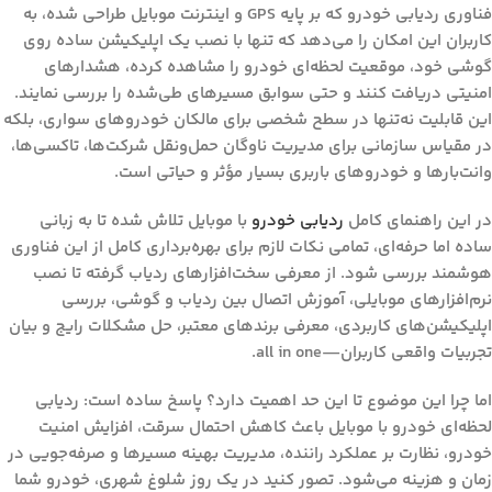
فناوری ردیابی خودرو که بر پایه GPS و اینترنت موبایل طراحی شده، به
کاربران این امکان را می‌دهد که تنها با نصب یک اپلیکیشن ساده روی
گوشی خود، موقعیت لحظه‌ای خودرو را مشاهده کرده، هشدارهای
امنیتی دریافت کنند و حتی سوابق مسیرهای طی‌شده را بررسی نمایند.
این قابلیت نه‌تنها در سطح شخصی برای مالکان خودروهای سواری، بلکه
در مقیاس سازمانی برای مدیریت ناوگان حمل‌ونقل شرکت‌ها، تاکسی‌ها،
وانت‌بارها و خودروهای باربری بسیار مؤثر و حیاتی است.
در این
راهنمای کامل
ردیابی خودرو
با موبایل
تلاش شده تا به زبانی
ساده اما حرفه‌ای، تمامی نکات لازم برای بهره‌برداری کامل از این فناوری
هوشمند بررسی شود. از معرفی سخت‌افزارهای ردیاب گرفته تا نصب
نرم‌افزارهای موبایلی، آموزش اتصال بین ردیاب و گوشی، بررسی
اپلیکیشن‌های کاربردی، معرفی برندهای معتبر، حل مشکلات رایج و بیان
تجربیات واقعی کاربران—all in one.
اما چرا این موضوع تا این حد اهمیت دارد؟ پاسخ ساده است: ردیابی
لحظه‌ای خودرو با موبایل باعث کاهش احتمال سرقت، افزایش امنیت
خودرو، نظارت بر عملکرد راننده، مدیریت بهینه مسیرها و صرفه‌جویی در
زمان و هزینه می‌شود. تصور کنید در یک روز شلوغ شهری، خودرو شما