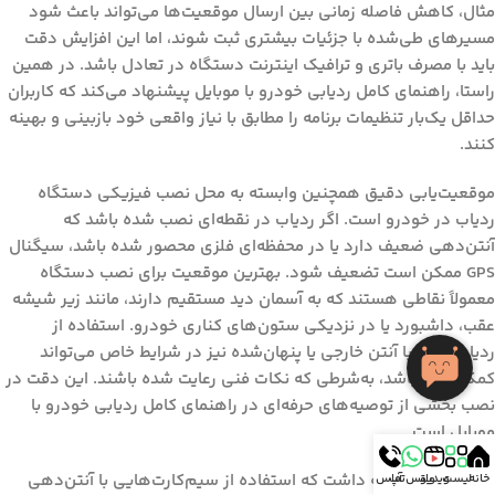
مثال، کاهش فاصله زمانی بین ارسال موقعیت‌ها می‌تواند باعث شود
مسیرهای طی‌شده با جزئیات بیشتری ثبت شوند، اما این افزایش دقت
باید با مصرف باتری و ترافیک اینترنت دستگاه در تعادل باشد. در همین
راستا،
راهنمای کامل ردیابی خودرو با موبایل
پیشنهاد می‌کند که کاربران
حداقل یک‌بار تنظیمات برنامه را مطابق با نیاز واقعی خود بازبینی و بهینه
کنند.
موقعیت‌یابی دقیق همچنین وابسته به محل نصب فیزیکی دستگاه
ردیاب در خودرو است. اگر ردیاب در نقطه‌ای نصب شده باشد که
آنتن‌دهی ضعیف دارد یا در محفظه‌ای فلزی محصور شده باشد، سیگنال
GPS ممکن است تضعیف شود. بهترین موقعیت برای نصب دستگاه
معمولاً نقاطی هستند که به آسمان دید مستقیم دارند، مانند زیر شیشه
عقب، داشبورد یا در نزدیکی ستون‌های کناری خودرو. استفاده از
ردیاب‌هایی با آنتن خارجی یا پنهان‌شده نیز در شرایط خاص می‌تواند
کمک‌کننده باشد، به‌شرطی که نکات فنی رعایت شده باشند. این دقت در
نصب بخشی از توصیه‌های حرفه‌ای در
راهنمای کامل ردیابی خودرو با
موبایل
است.
همچنین باید توجه داشت که استفاده از سیم‌کارت‌هایی با آنتن‌دهی
خانه
لیست
ویدیو
واتس آپ
تماس