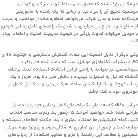
در مکانی پارک شده که حضور ندارید، اما تنها با باز کردن گوشی،
موقعیت دقیق آن را می‌دانید. یا زمانی که یک راننده به مأموریتی
فرستاده شده و مدیر شرکت می‌خواهد لحظه‌به‌لحظه از موقعیت و سرعت
او مطلع شود. در چنین مواردی، داشتن یک
راهنمای کامل ردیابی خودرو
با موبایل
می‌تواند تفاوت بزرگی در کیفیت مدیریت، امنیت و اعتماد ایجاد
کند.
یکی دیگر از دلایل اهمیت این مقاله، گسترش دسترسی به اینترنت 4G و
5G، و پیشرفت تکنولوژی موبایل است که باعث شده حتی افراد
غیرتخصصی نیز بتوانند به‌راحتی از این امکانات استفاده کنند. برخلاف
گذشته که نیاز به تجهیزات پیچیده و دانش فنی بالا بود، امروز با یک
ردیاب کوچک و یک اپلیکیشن ساده، هرکسی می‌تواند کنترل کامل بر
خودروی خود داشته باشد.
در این مقاله که به‌عنوان یک
راهنمای کامل ردیابی خودرو با موبایل
طراحی شده، شما خواهید آموخت که چطور یک ردیاب مناسب انتخاب
کنید، کدام اپلیکیشن‌ها عملکرد بهتری دارند، چگونه خطاهای سیستم را
برطرف کنید و چطور از این فناوری به شکلی مؤثر و روزمره بهره ببرید.
همچنین با مطالعه این راهنما، با مزایا و معایب استفاده از ردیاب‌های