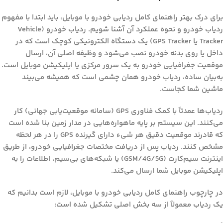
برای درک بهتر
راهنمای کامل ردیابی خودرو با موبایل
، باید ابتدا با مفهوم
ردیاب خودرو و نحوه عملکرد آن آشنا شویم. ردیاب خودرو (Vehicle
Tracker یا GPS Tracker) یک دستگاه الکترونیکی کوچک است که در
داخل یا روی بدنه خودرو نصب می‌شود و وظیفه اصلی آن، ارسال
موقعیت جغرافیایی خودرو به یک سرور مرکزی یا اپلیکیشن موبایل است.
به‌بیان ساده، ردیاب خودرو همان چشمی است که همیشه می‌بیند
ماشین شما کجاست.
ردیاب‌ها عمدتاً با کمک فناوری GPS (سامانه موقعیت‌یابی جهانی) کار
می‌کنند. این سیستم بر پایه ماهواره‌هایی در مدار زمین بنا شده است
که قادرند موقعیت دقیق هر شیء دارای گیرنده GPS را در هر لحظه
مشخص کنند. ردیاب پس از دریافت مختصات جغرافیایی خودرو، از طریق
اینترنت سیم‌کارت (GSM/4G/5G) یا شبکه‌های بی‌سیم، اطلاعات را به
اپلیکیشن موبایل شما ارسال می‌کند.
در چارچوب
راهنمای کامل ردیابی خودرو با موبایل
، لازم است بدانیم که
یک ردیاب معمولاً از سه بخش اصلی تشکیل شده است: