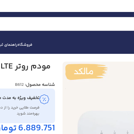
فروشگاه
راهنمای ث
شناسه محصول:
B612
تخفیف ویژه به مدت 
فرصت طلایی خرید را از 
بهره‌مند شوید
6.889.751
توما