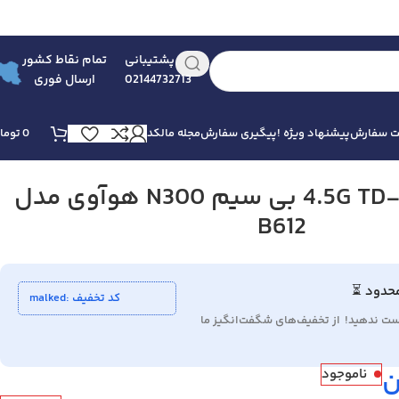
پشتیبانی
تمام نقاط کشور
02144732713
ارسال فوری
بت سفارش
پیشنهاد ویژه !
پیگیری سفارش
مجله مالکد
0
توما
مودم روتر 4.5G TD-LTE بی سیم N300 هوآوی مدل
B612
محدود ⏳
کد تخفیف :malked
دست ندهید! از تخفیف‌های شگفت‌انگیز ما
ن
ناموجود