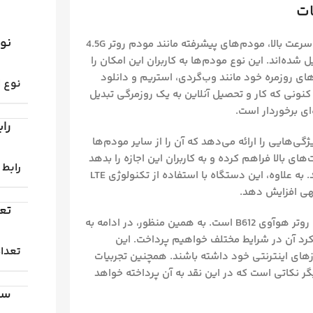
ت
نو
با پیشرفت تکنولوژی و افزایش تقاضا برای اتصال اینترنتی با سرعت بالا، مودم‌های پیشرفته مانند مودم روتر 4.5G
ل B612 به یک ضرورت تبدیل شده‌اند. این نوع مودم‌ها به کاربران این امکان را
های روزمره خود مانند وب‌گردی، استریم و دانلود
نوع 
کنونی که کار و تحصیل آنلاین به یک روزمرگی تبدیل
ی برخوردار است.
راب
روتر 4.5G TD-LTE بی‌سیم N300 هوآوی مدل B612 ویژگی‌هایی را ارائه می‌دهد که آن را از سایر مودم‌ها
ای بالا فراهم کرده و به کاربران این اجازه را بدهد
رابط 
تا چندین دستگاه را به صورت همزمان به اینترنت متصل کنند. به علاوه، این دستگاه با استفاده از تکنولوژی LTE
جهی افزایش دهد.
تع
روتر هوآوی B612 است. به همین منظور، در ادامه به
کرد آن در شرایط مختلف خواهیم پرداخت. این
تعدا
ازهای اینترنتی خود داشته باشند. همچنین تجربیات
ر نکاتی است که در این نقد به آن پرداخته خواهد
سر