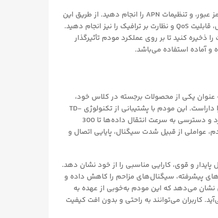
در اینجا، می‌توانید تنظیمات اولیه مانند نام شبکه بی‌سیم، رمز عبور، و تنظیمات APN را انجام دهید. از طریق این
قسمت، همچنین می‌توانید تنظیمات پیشرفته‌ای نظیر فایروال، قابلیت QoS و نظارت بر ترافیک را نیز انجام دهید.
را ذخیره کنید تا بر روی عملکرد مودم تأثیرگذار
 و آماده استفاده می‌باشد.
روتر 4.5G TD-LTE بی‌سیم N300 هوآوی مدل B612 به عنوان یکی از محصولات برجسته در کلاس خود،
توانایی ارائه خدمات اینترنتی با سرعت بالا و کیفیت مطلوب را داراست. این مودم با پشتیبانی از تکنولوژی TD-
LTE، امکان اتصال به شبکه‌های نسل چهارم را فراهم می‌آورد و دسترسی به سرعت انتقال داده‌ها تا 300
دم، عواملی از قبیل شدت سیگنال، پایایی اتصال و
با حفظ یک اتصال پایدار و قوی، کارایی مناسبی را از خود نشان دهد.
ی‌های پیشرفته، سیگنال‌های مزاحم را کاهش داده و
 نشان می‌دهد که این مودم به‌خوبی از عهده به
 با چندین دستگاه بر می‌آید. کاربران می‌توانند به راحتی و بدون افت کیفیت