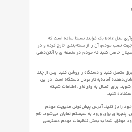
نصب و راه‌اندازی مودم روتر 4.5G TD-LTE بی‌سیم N300 هوآوی مدل B612 یک فرایند نسبتا ساده است که
 جهت نصب مودم، آن را از بسته‌بندی خارج کرده و در
ع اتصال به شبکه LTE قرار دهید. اطمینان حاصل کنید که مودم در منطقه‌ای با آنتن‌دهی
 برق متصل کنید و دستگاه را روشن کنید. پس از چند
ن‌دهنده آماده‌به‌کار بودن دستگاه است. در این
ای‌فای به مودم متصل شوید. برای اتصال به وای‌فای، اطلاعات شبکه
ستفاده کنید.
خود را باز کنید. آدرس پیش‌فرض مدیریت مودم
د کردن این آدرس، پنجره‌ای برای ورود به سیستم نمایان می‌شود. نام
ض معمولاً ‘admin’ است. پس از ورود موفق، شما به بخش تنظیمات مودم دسترسی