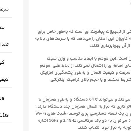
سرعت 
تع
 هوآوی مدل B612 یکی از تجهیزات پیشرفته‌ای است که به‌طور خاص برای
کاربران این امکان را می‌دهد که با سرعت‌های بالا به
تعداد
 آن بهره‌برداری کنند.
احی زیبا و کاربرپسند آن است. این مودم با ابعاد مناسب و وزن سبک
کیف
ضای اضافه‌ای را اشغال نمی‌کند. از لحاظ فنی، مودم
نی از تکنولوژی LTE و TD-LTE را دارد که سرعت و کیفیت اتصال را به‌طور چشمگیری افزایش
کیفی
رایط مختلف و با حجم بالای ترافیک اینترنتی
ور
این مودم همچنین به‌خوبی از شبکه‌های بی‌سیم پشتیبانی می‌کند و می‌تواند تا 64 دستگاه را به‌طور همزمان به
اتر کاری که نیاز به اتصال همزمان چند دستگاه دارند،
بسیار کارآمد خواهد بود. مودم B612 همچنین می‌تواند به‌عنوان یک نقطه دسترسی برای توسعه شبکه‌های Wi-Fi
ورژن
در فضاهای بزرگ‌تر عمل کند. از دیگر ویژگی‌های این دستگاه می‌توان به دو باند فرکانسی 2.4GHz و 5GHz اشاره
توجه به نیاز خود انتخاب کنند.